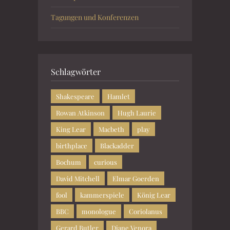
Tagungen und Konferenzen
Schlagwörter
Shakespeare
Hamlet
Rowan Atkinson
Hugh Laurie
King Lear
Macbeth
play
birthplace
Blackadder
Bochum
curious
David Mitchell
Elmar Goerden
fool
kammerspiele
König Lear
BBC
monologue
Coriolanus
Gerard Butler
Diane Venora