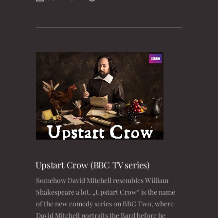
Upstart Crow (BBC TV series)
Somehow David Mitchell resembles William
Shakespeare a lot. „Upstart Crow“ is the name
of the new comedy series on BBC Two, where
David Mitchell portraits the Bard before he