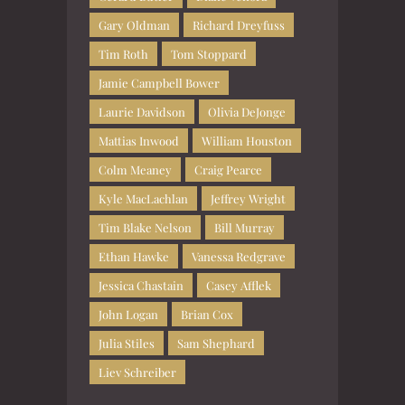
Gary Oldman
Richard Dreyfuss
Tim Roth
Tom Stoppard
Jamie Campbell Bower
Laurie Davidson
Olivia DeJonge
Mattias Inwood
William Houston
Colm Meaney
Craig Pearce
Kyle MacLachlan
Jeffrey Wright
Tim Blake Nelson
Bill Murray
Ethan Hawke
Vanessa Redgrave
Jessica Chastain
Casey Afflek
John Logan
Brian Cox
Julia Stiles
Sam Shephard
Liev Schreiber