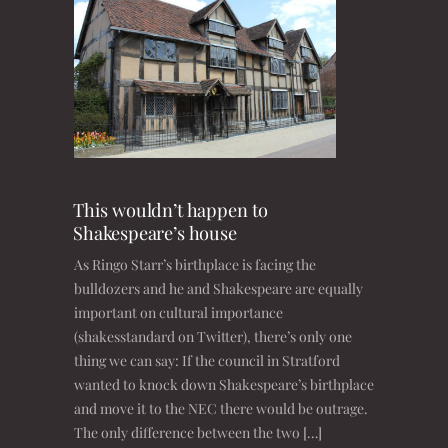
This wouldn’t happen to
Shakespeare’s house
As Ringo Starr’s birthplace is facing the
bulldozers and he and Shakespeare are equally
important on cultural importance
(shakesstandard on Twitter), there’s only one
thing we can say: If the council in Stratford
wanted to knock down Shakespeare’s birthplace
and move it to the NEC there would be outrage.
The only difference between the two […]