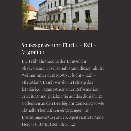
Shakespeare und Flucht – Exil –
Migration
Die Frühjahrstagung der Deutschen
Shakespeare Gesellschaft stand dieses Jahr in
Weimar unter dem Motto „Flucht – Exil –
Migration“. Damit wurde im Prinzip das
letztjärige Tagungsthema der Reformation
erweitert und gleichzeitig auf das diesjährige
Gedenken an den Dreißigjährigen Krieg sowie
aktuelle Thematiken eingegangen. Im
Eröffnungsvortrag am 20. April richtete Anne
Fleig (FU Berlin) den Blick […]