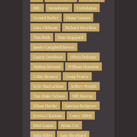
BBC
monologue
Coriolanus
Gerard Butler
Diane Venora
Gary Oldman
Richard Dreyfuss
Tim Roth
Tom Stoppard
Jamie Campbell Bower
Laurie Davidson
Olivia DeJonge
Mattias Inwood
William Houston
Colm Meaney
Craig Pearce
Kyle MacLachlan
Jeffrey Wright
Tim Blake Nelson
Bill Murray
Ethan Hawke
Vanessa Redgrave
Jessica Chastain
Casey Afflek
John Logan
Brian Cox
Julia Stiles
Sam Shephard