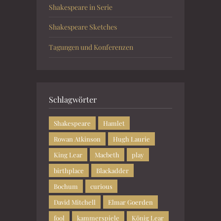
Shakespeare in Serie
Shakespeare Sketches
Tagungen und Konferenzen
Schlagwörter
Shakespeare
Hamlet
Rowan Atkinson
Hugh Laurie
King Lear
Macbeth
play
birthplace
Blackadder
Bochum
curious
David Mitchell
Elmar Goerden
fool
kammerspiele
König Lear