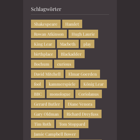
Schlagwörter
Shakespeare
Hamlet
Rowan Atkinson
Hugh Laurie
King Lear
Macbeth
play
birthplace
Blackadder
Bochum
curious
David Mitchell
Elmar Goerden
fool
kammerspiele
König Lear
BBC
monologue
Coriolanus
Gerard Butler
Diane Venora
Gary Oldman
Richard Dreyfuss
Tim Roth
Tom Stoppard
Jamie Campbell Bower