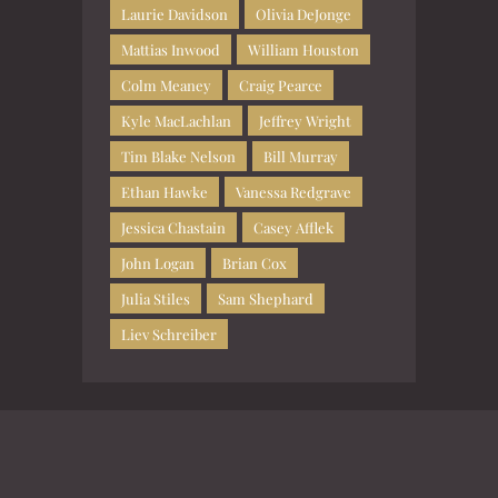
Laurie Davidson
Olivia DeJonge
Mattias Inwood
William Houston
Colm Meaney
Craig Pearce
Kyle MacLachlan
Jeffrey Wright
Tim Blake Nelson
Bill Murray
Ethan Hawke
Vanessa Redgrave
Jessica Chastain
Casey Afflek
John Logan
Brian Cox
Julia Stiles
Sam Shephard
Liev Schreiber