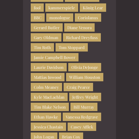
fool
kammerspiele
König Lear
BBC
monologue
Coriolanus
Gerard Butler
Diane Venora
Gary Oldman
Richard Dreyfuss
Tim Roth
Tom Stoppard
Jamie Campbell Bower
Laurie Davidson
Olivia DeJonge
Mattias Inwood
William Houston
Colm Meaney
Craig Pearce
Kyle MacLachlan
Jeffrey Wright
Tim Blake Nelson
Bill Murray
Ethan Hawke
Vanessa Redgrave
Jessica Chastain
Casey Afflek
John Logan
Brian Cox