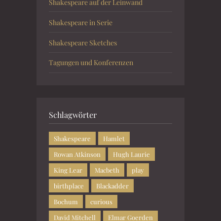
Shakespeare auf der Leinwand
Shakespeare in Serie
Shakespeare Sketches
Tagungen und Konferenzen
Schlagwörter
Shakespeare
Hamlet
Rowan Atkinson
Hugh Laurie
King Lear
Macbeth
play
birthplace
Blackadder
Bochum
curious
David Mitchell
Elmar Goerden