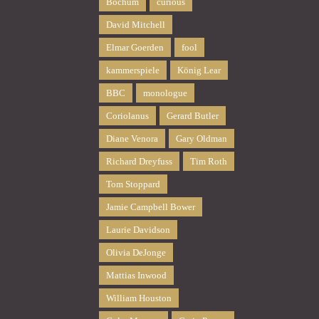
Bochum
curious
David Mitchell
Elmar Goerden
fool
kammerspiele
König Lear
BBC
monologue
Coriolanus
Gerard Butler
Diane Venora
Gary Oldman
Richard Dreyfuss
Tim Roth
Tom Stoppard
Jamie Campbell Bower
Laurie Davidson
Olivia DeJonge
Mattias Inwood
William Houston