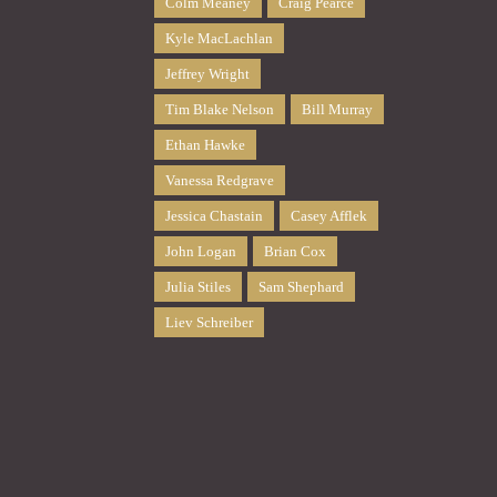
Colm Meaney
Craig Pearce
Kyle MacLachlan
Jeffrey Wright
Tim Blake Nelson
Bill Murray
Ethan Hawke
Vanessa Redgrave
Jessica Chastain
Casey Afflek
John Logan
Brian Cox
Julia Stiles
Sam Shephard
Liev Schreiber