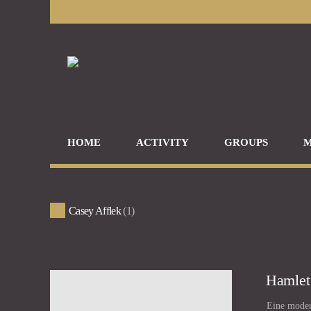
HOME
ACTIVITY
GROUPS
M
Casey Afflek
1
Hamlet
Eine moder