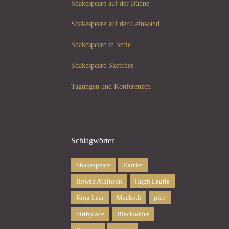
Shakespeare auf der Bühne
Shakespeare auf der Leinwand
Shakespeare in Serie
Shakespeare Sketches
Tagungen und Konferenzen
Schlagwörter
Shakespeare
Hamlet
Rowan Atkinson
Hugh Laurie
King Lear
Macbeth
play
birthplace
Blackadder